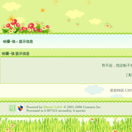
哈囉~強
» 提示信息
哈囉~強 提示信息
對不起，指定帖子
[ 
當前時區 GMT+8
Powered by
Discuz!
5.0.0
© 2001-2006
Comsenz Inc.
Processed in 0.007423 second(s), 6 queries