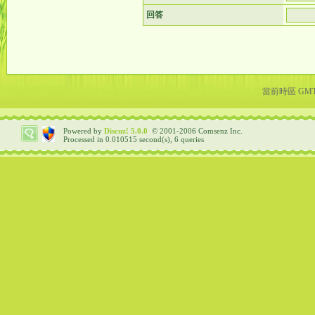
回答
當前時區 GMT+8
Powered by
Discuz!
5.0.0
© 2001-2006
Comsenz Inc.
Processed in 0.010515 second(s), 6 queries