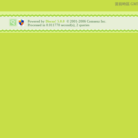
當前時區 GMT+8
Powered by
Discuz!
5.0.0
© 2001-2006
Comsenz Inc.
Processed in 0.011770 second(s), 2 queries