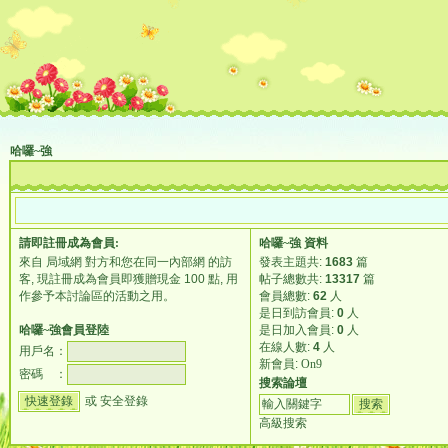
哈囉~強
請即
註冊
成為會員:
哈囉~強
資料
來自 局域網 對方和您在同一內部網 的訪
發表主題共:
1683
篇
客, 現註冊成為會員即獲贈現金 100 點, 用
帖子總數共:
13317
篇
作參予本討論區的活動之用。
會員總數:
62
人
是日到訪會員:
0
人
哈囉~強
會員登陸
是日加入會員:
0
人
在線人數:
4
人
用戶名：
新會員:
On9
密碼 ：
搜索論壇
或
安全登錄
高級搜索