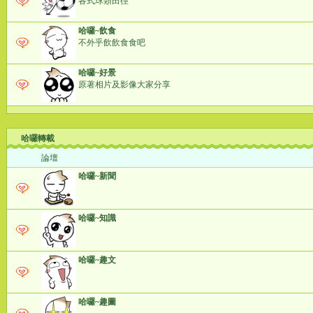
各式球類田徑
哈囉~飲食
不外乎飲飲食食吧
哈囉~好景
原著相片及影像大家分享
哈囉轉載
論壇
哈囉~新聞
哈囉~知識
哈囉~趣文
哈囉~趣圖