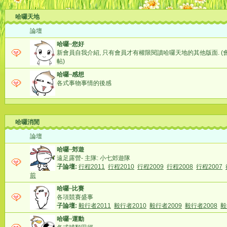
哈囉天地
論壇
哈囉~您好
新會員自我介紹, 只有會員才有權限閱讀哈囉天地的其他版面. (
帖)
哈囉~感想
各式事物事情的後感
哈囉消閒
論壇
哈囉~郊遊
遠足露營- 主隊: 小七郊遊隊
子論壇:
行程2011
行程2010
行程2009
行程2008
行程2007
前
哈囉~比賽
各項競賽盛事
子論壇:
毅行者2011
毅行者2010
毅行者2009
毅行者2008
毅
哈囉~運動